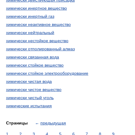
химически действующая присадка
химически инертное вещество
химически инертный газ
химически неактивное вещество
химически нейтральный
химически нестойкое вещество
химически отполированный алмаз
химически связанная вода
химически стойкое вещество
химически стойкое электрооборудование
химически чистая вода
химически чистое вещество
химически чистый уголь
химические испытания
Страницы
←
предыдущая
1
2
3
4
5
6
7
8
9